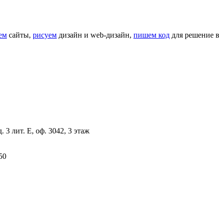
ем
сайты,
рисуем
дизайн и web-дизайн,
пишем код
для решение в
 3 лит. Е, оф. 3042, 3 этаж
50