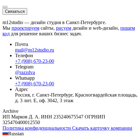
Связаться
m12studio — дизайн студия в Санкт-Петербурге.
Мы
проектируем
сайты,
рисуем
дизайн и web-дизайн,
пишем
код
для решение ваших бизнес задач.
Почта
mail@m12studio.ru
Телефон
+7 (908) 670-23-00
Telegram
@razzdva
Whatsapp
+7 (908) 670-23-00
Адрес
Россия,
г. Санкт-Петербург,
Красногвардейская площадь,
д. 3 лит. Е, оф. 3042, 3 этаж
Archive
ИП Марков Д. А.
ИНН
235240675547
ОГРНИП
325470400012550
Политика конфиденциальности
Скачать карточку компании
Russian