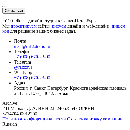
Связаться
m12studio — дизайн студия в Санкт-Петербурге.
Мы
проектируем
сайты,
рисуем
дизайн и web-дизайн,
пишем
код
для решение ваших бизнес задач.
Почта
mail@m12studio.ru
Телефон
+7 (908) 670-23-00
Telegram
@razzdva
Whatsapp
+7 (908) 670-23-00
Адрес
Россия,
г. Санкт-Петербург,
Красногвардейская площадь,
д. 3 лит. Е, оф. 3042, 3 этаж
Archive
ИП Марков Д. А.
ИНН
235240675547
ОГРНИП
325470400012550
Политика конфиденциальности
Скачать карточку компании
Russian