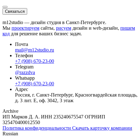
Связаться
m12studio — дизайн студия в Санкт-Петербурге.
Мы
проектируем
сайты,
рисуем
дизайн и web-дизайн,
пишем
код
для решение ваших бизнес задач.
Почта
mail@m12studio.ru
Телефон
+7 (908) 670-23-00
Telegram
@razzdva
Whatsapp
+7 (908) 670-23-00
Адрес
Россия,
г. Санкт-Петербург,
Красногвардейская площадь,
д. 3 лит. Е, оф. 3042, 3 этаж
Archive
ИП Марков Д. А.
ИНН
235240675547
ОГРНИП
325470400012550
Политика конфиденциальности
Скачать карточку компании
Russian