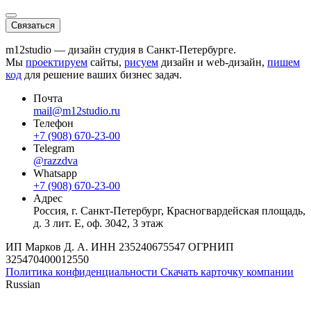
Связаться
m12studio — дизайн студия в Санкт-Петербурге.
Мы
проектируем
сайты,
рисуем
дизайн и web-дизайн,
пишем
код
для решение ваших бизнес задач.
Почта
mail@m12studio.ru
Телефон
+7 (908) 670-23-00
Telegram
@razzdva
Whatsapp
+7 (908) 670-23-00
Адрес
Россия,
г. Санкт-Петербург,
Красногвардейская площадь,
д. 3 лит. Е, оф. 3042, 3 этаж
ИП Марков Д. А.
ИНН
235240675547
ОГРНИП
325470400012550
Политика конфиденциальности
Скачать карточку компании
Russian