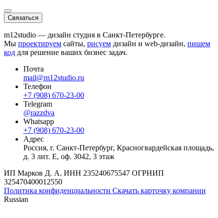
Связаться
m12studio — дизайн студия в Санкт-Петербурге.
Мы
проектируем
сайты,
рисуем
дизайн и web-дизайн,
пишем
код
для решение ваших бизнес задач.
Почта
mail@m12studio.ru
Телефон
+7 (908) 670-23-00
Telegram
@razzdva
Whatsapp
+7 (908) 670-23-00
Адрес
Россия,
г. Санкт-Петербург,
Красногвардейская площадь,
д. 3 лит. Е, оф. 3042, 3 этаж
ИП Марков Д. А.
ИНН
235240675547
ОГРНИП
325470400012550
Политика конфиденциальности
Скачать карточку компании
Russian