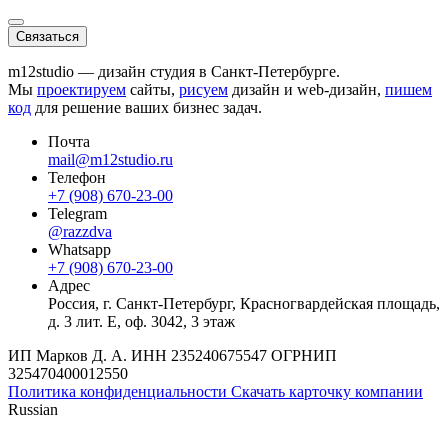
Связаться
m12studio — дизайн студия в Санкт-Петербурге.
Мы
проектируем
сайты,
рисуем
дизайн и web-дизайн,
пишем
код
для решение ваших бизнес задач.
Почта
mail@m12studio.ru
Телефон
+7 (908) 670-23-00
Telegram
@razzdva
Whatsapp
+7 (908) 670-23-00
Адрес
Россия,
г. Санкт-Петербург,
Красногвардейская площадь,
д. 3 лит. Е, оф. 3042, 3 этаж
ИП Марков Д. А.
ИНН
235240675547
ОГРНИП
325470400012550
Политика конфиденциальности
Скачать карточку компании
Russian