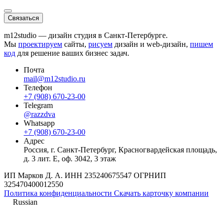
Связаться
m12studio — дизайн студия в Санкт-Петербурге.
Мы
проектируем
сайты,
рисуем
дизайн и web-дизайн,
пишем
код
для решение ваших бизнес задач.
Почта
mail@m12studio.ru
Телефон
+7 (908) 670-23-00
Telegram
@razzdva
Whatsapp
+7 (908) 670-23-00
Адрес
Россия,
г. Санкт-Петербург,
Красногвардейская площадь,
д. 3 лит. Е, оф. 3042, 3 этаж
ИП Марков Д. А.
ИНН
235240675547
ОГРНИП
325470400012550
Политика конфиденциальности
Скачать карточку компании
Russian